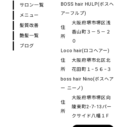
BOSS hair HULP(ボスヘ
サロン一覧
アーフルプ)
メニュー
大阪府堺市堺区浅
髪質改善
住
香山町３－５－２
艶髪一覧
所
０
ブログ
Loco hair(ロコヘアー)
住
大阪府堺市北区北
所
花田町１−５６−３
boss hair Nino(ボスヘア
ー ニーノ)
大阪府堺市堺区向
住
陵東町2-7-13パー
所
クサイド八幡１F