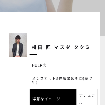
枡田 匠
マスダ タクミ
HULP店
メンズカット&白髪染めも◎(歴 7
年)
ナチュラ
得意なイメージ
ル