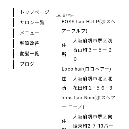
トップページ
BOSS hair HULP(ボスヘ
サロン一覧
アーフルプ)
メニュー
大阪府堺市堺区浅
髪質改善
住
香山町３－５－２
艶髪一覧
所
０
ブログ
Loco hair(ロコヘアー)
住
大阪府堺市北区北
所
花田町１−５６−３
boss hair Nino(ボスヘア
ー ニーノ)
大阪府堺市堺区向
住
陵東町2-7-13パー